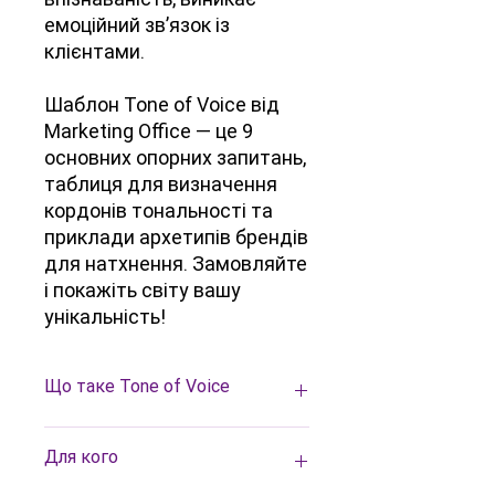
емоційний зв’язок із
клієнтами.
Шаблон Tone of Voice від
Marketing Office — це 9
основних опорних запитань,
таблиця для визначення
кордонів тональності та
приклади архетипів брендів
для натхнення. Замовляйте
і покажіть світу вашу
унікальність!
Що таке Tone of Voice
Tone of Voice
— це те, як ви
Для кого
комунікуєте з людьми від імені
компанії. Будь-який бренд нагадує