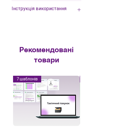
бізнес-стратегія допоможе
✓ Word файл, який можна
Інструкція використання
передати бачення розвитку:
використовувати онлайн або
цінності, місію, продукти, унікальну
завантажити.
торгову пропозицію бізнесу (УТП),
✓ Шаблон бізнес-стратегії у
1. Оплачуйте шаблон бізнес-
позиціювання бренду, горизонти
фірмових кольорах із 8 основними
стратегії.
розвитку на місяці й роки.
пунктами-характеристиками
2. Тоді отримаєте доступ на
компанії/бізнесу/експерта й
електронну пошту.
➞ Для маркетологів і діджитал-
детально розписаними етапами
3. Скопіюйте шаблон колеса бренду
Рекомендовані
спеціалістів бізнес-стратегія
розвитку бізнесу.
у вкладці «файл».
товари
компанії необхідна для якісного
✓ У документі є поля для
4. Використовуйте в наших
проведення досліджень, запуску
заповнення, шаблон колеса бренду,
кольорах або змініть на свої
послуг з маркетингу та постановки
приклад бренд стратегії, приклади
фірмові, щоб усе було красиво.
довгострокових цілей.
УТП.
5. Заповніть детально кожен пункт
7 шаблонів
Новинка
бізнес-стратегії (з прикладами це
легко) та використовуйте у роботі з
відділами маркетингу та продажів.