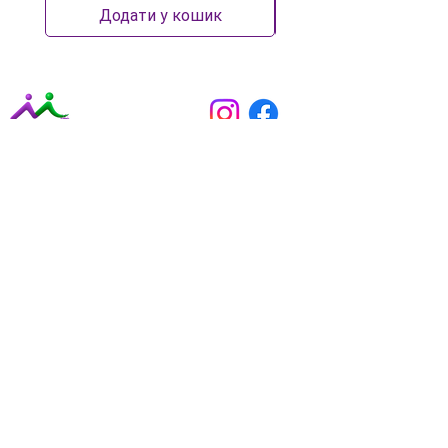
Додати у кошик
Маркетингова стратегія
Комплексний інтернет-маркетинг
Маркетинговий аудит
Консультації з маркетингу
Бренд-дизайн
SMM для бізнесу
SMM для експерта
Особистий бренд
Контент-маркетинг
Таргетована реклама