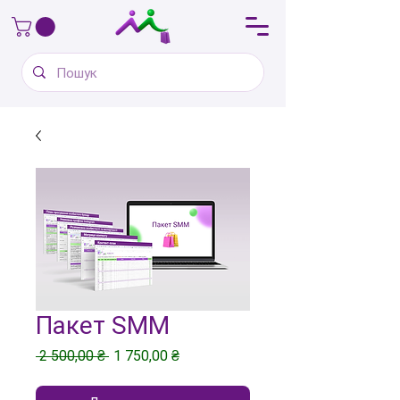
Пакет SMM
Звичайна
За
 2 500,00 ₴ 
1 750,00 ₴
ціна
розпродажем