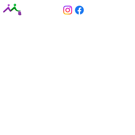
Маркетингова стратегія
Комплексний інтернет-маркетинг
Маркетинговий аудит
Консультації з маркетингу
Бренд-дизайн
SMM для бізнесу
SMM для експерта
Особистий бренд
Контент-маркетинг
Таргетована реклама
Реклама в Google
Розробка сайтів
Пошукова оптимізація сайтів (SEO)
Консалтинг для підприємців