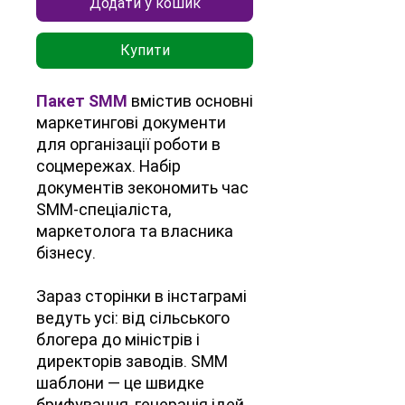
Додати у кошик
Купити
Пакет SMM
вмістив основні
маркетингові документи
для організації роботи в
соцмережах. Набір
документів зекономить час
SMM-спеціаліста,
маркетолога та власника
бізнесу.
Зараз сторінки в інстаграмі
ведуть усі: від сільського
блогера до міністрів і
директорів заводів. SMM
шаблони — це швидке
брифування, генерація ідей,